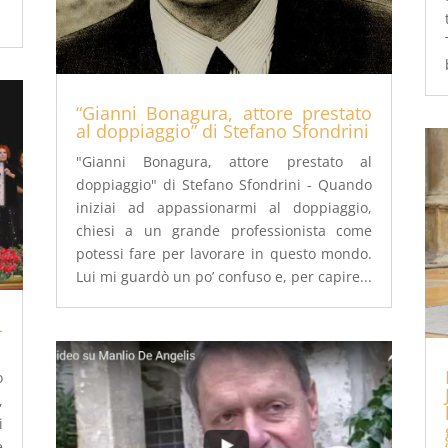
“Gianni Bonagura, attore prestato
al doppiaggio” di Stefano Sfondrini
"Gianni Bonagura, attore prestato al
doppiaggio" di Stefano Sfondrini - Quando
iniziai ad appassionarmi al doppiaggio,
chiesi a un grande professionista come
potessi fare per lavorare in questo mondo.
Lui mi guardò un po’ confuso e, per capire...
–
o
,
i
e