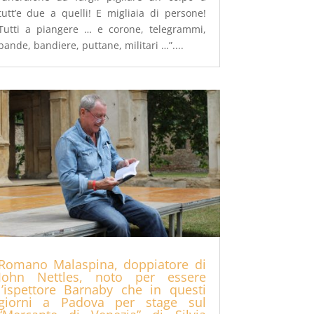
tutt’e due a quelli! E migliaia di persone!
Tutti a piangere … e corone, telegrammi,
bande, bandiere, puttane, militari …”....
Romano Malaspina, doppiatore di
John Nettles, noto per essere
l’ispettore Barnaby che in questi
giorni a Padova per stage sul