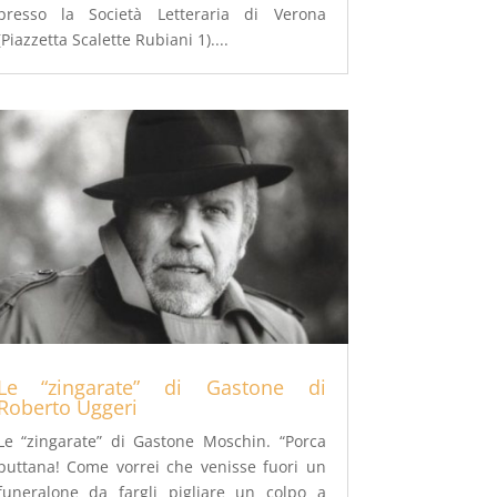
presso la Società Letteraria di Verona
(Piazzetta Scalette Rubiani 1)....
Le “zingarate” di Gastone di
Roberto Uggeri
Le “zingarate” di Gastone Moschin. “Porca
puttana! Come vorrei che venisse fuori un
funeralone da fargli pigliare un colpo a