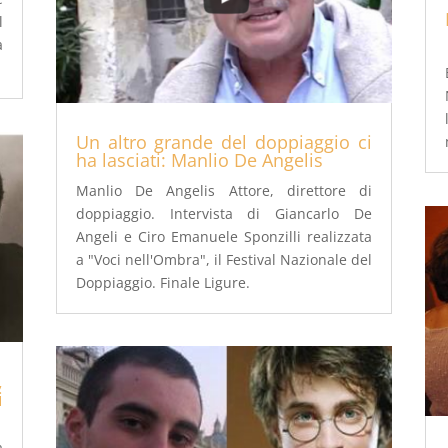
l
a
Un altro grande del doppiaggio ci
ha lasciati: Manlio De Angelis
Manlio De Angelis Attore, direttore di
doppiaggio. Intervista di Giancarlo De
Angeli e Ciro Emanuele Sponzilli realizzata
a "Voci nell'Ombra", il Festival Nazionale del
Doppiaggio. Finale Ligure.
,
i
a