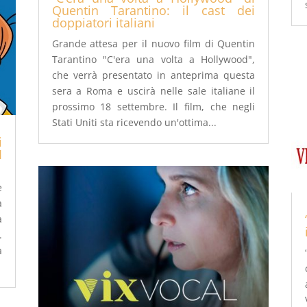
Quentin Tarantino: il cast dei
doppiatori italiani
Grande attesa per il nuovo film di Quentin
Tarantino "C'era una volta a Hollywood",
che verrà presentato in anteprima questa
sera a Roma e uscirà nelle sale italiane il
prossimo 18 settembre. Il film, che negli
Stati Uniti sta ricevendo un'ottima...
i
I
e
a
a
.
a