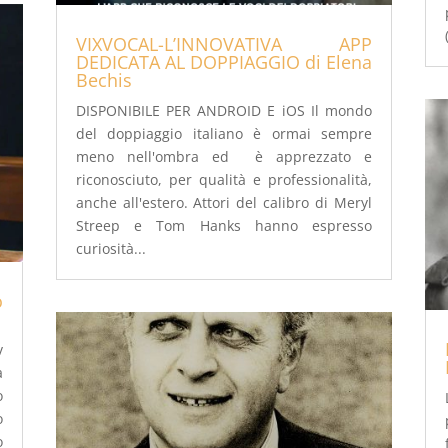
VIXVOCAL-L’INNOVATIVA APP
DEDICATA AL DOPPIAGGIO di Elena
Bechis
DISPONIBILE PER ANDROID E iOS Il mondo
del doppiaggio italiano è ormai sempre
meno nell'ombra ed è apprezzato e
riconosciuto, per qualità e professionalità,
anche all'estero. Attori del calibro di Meryl
Streep e Tom Hanks hanno espresso
curiosità...
o
v
a
o
o
o