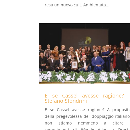
resa un nuovo cult. Ambientata...
E se Cassel avesse ragione? 
Stefano Sfondrini
E se Cassel avesse ragione? A proposit
della pregevolezza del doppiaggio italiano
non stiamo nemmeno a citare 
complimenti di Woody Allen a Orest