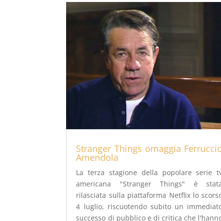
Stranger Things omaggia Ferrucci
Amendola
La terza stagione della popolare serie t
americana "Stranger Things" è stat
rilasciata sulla piattaforma Netflix lo scors
4 luglio, riscuotendo subito un immediat
successo di pubblico e di critica che l'hann