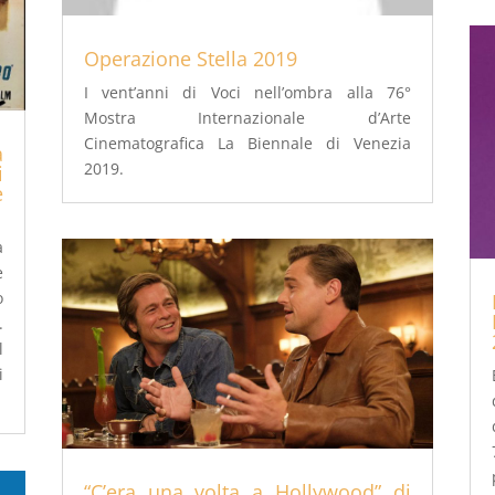
Operazione Stella 2019
I vent’anni di Voci nell’ombra alla 76°
Mostra Internazionale d’Arte
Cinematografica La Biennale di Venezia
a
2019.
i
e
a
e
o
.
l
i
“C’era una volta a Hollywood” di