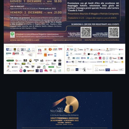
IL PROGRAMMA DELLA VENTRITREESIMA EDIZIONE DEL FESTIVAL INTERNAZIONALE DEL DOPPIAGGIO – VOCI NELL’OMBRA
lunedì 28 novembre – ore 21.00
Al Teatro Internazionale di Quartiere – Centro Storico di Genova
Tutti pazzi per i coreani: un mercato audiovisivo interessante per una trasposizione valorizzante e stimolante che lo rispetti. Proiezione Nido di Vipere di Kim Yong – Hoon e dibattito con il cast di doppiaggio.
martedì 29 novembre – ore 17.00
presso la Biblioteca Universitaria – Genova
DOPPIAGGIO & DOPPIAGGI – Presentazione del libro Doppiaggio & Doppiaggi di Tiziana Voarino. Intervengono Renato Venturelli, Anna Giaufret, Micaela Rossi, Paila Pavese, Nicola Marcucci, Claudio Pozzani, Lorenzo Doretti.
Omaggio a Ludovica Modugno. Mi Sdoppio
Traduzione in LIS
mercoledì 30 novembre – ore 14.00
Online sul sito e sulla pagina Facebook del Festival
Giornata di Studi Internazionali. “Dalle sfide alle opportunità verso nuovi orizzonti: il futuro del settore doppiaggio, della trasposizione multimediale e dell’accessibilità nella fruizione degli audiovisivi”
giovedì 1 dicembre – ore 18.00
Online sul sito e sulla pagina Facebook del Festival
VOCI DI PODCAST
Appuntamento dedicato ai podcast. Premio podcast 2022
venerdì 2 dicembre – ore 21.00
Teatro Sacco – Savona
Talk show con proiezioni. “Dal passato al futuro con la cultura. La cultura del territorio, la valorizzazione e la salvaguardia del patrimonio audiovisivo”. Proiezione della comica Tit for Tat da Stanlio e Ollio Ereditieri di Charles H. Rogers, 1963, con Stanlio e Ollio doppiati dalle
storiche voci di Alberto Sordi e Mauro Zambuto, recuperata da SOS Stanlio e Ollio.
sabato 3 dicembre – ore 14.00
Scuola di Doppiaggio e Creative Academy – Savona
Masterclass di doppiaggio con Emiliano Coltorti
sabato 3 dicembre – ore 17.00
Pinacoteca Civica e Museo della Ceramica – Savona
VOCI al MUSEO: cinema, radio, teatro, doppiatori italiani e arte
Proiezione La Fellinette di Francesca Fabbri Fellini. Schegge di Utøya, adattamento e regia Sergio Ferrentino-Fonderia Mercury.
domenica 4 dicembre – ore 14.00
Palazzo Ducale, Genova
Spazio interviste / CIAK, VOCE AI GIOVANI!
Studenti intervistano i doppiatori
domenica 4 dicembre – ore 18.00
Sala del Maggior Consiglio, Palazzo Ducale – Genova
Serata d’Onore
Patrizia Caregnato Premiazione con gli Anelli d’Oro alle eccellenze del doppiaggio italiano selezionate dalla giuria del Festival, premi speciali e premio alla carriera “Targa Claudio G. Fava”
Traduzione in LIS – Lingua dei segni a cura di ANIOS
Tutti gli appuntamenti sono a ingresso gratuito fino a esaurimento posti.
Il Festival è a cura di Risorse Progetti & Valorizzazione.