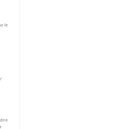
ne le
”
o”
 dire
a