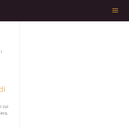
 i
di
i cui
iera,