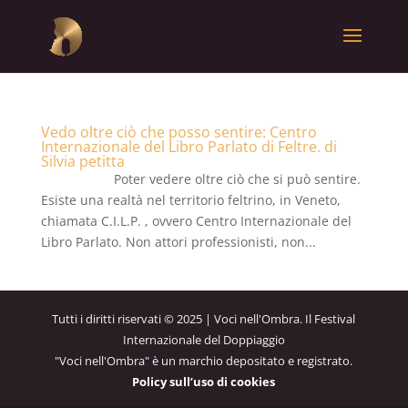
Vedo oltre ciò che posso sentire: Centro
Internazionale del Libro Parlato di Feltre. di
Silvia petitta
Poter vedere oltre ciò che si può sentire.
Esiste una realtà nel territorio feltrino, in Veneto,
chiamata C.I.L.P. , ovvero Centro Internazionale del
Libro Parlato. Non attori professionisti, non...
Tutti i diritti riservati © 2025 | Voci nell'Ombra. Il Festival
Internazionale del Doppiaggio
"Voci nell'Ombra" è un marchio depositato e registrato.
Policy sull’uso di cookies