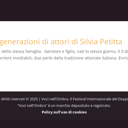
enerazioni di attori di Silvia Petitta
ella stessa famiglia. Genitore e figlio, nati lo stesso giorno, il 3 d
riere invidiabili, due perle della tradizione attoriale italiana. Enri
 i diritti riservati © 2025 | Voci nell'Ombra. Il Festival Internazionale del Dopp
"Voci nell'Ombra" è un marchio depositato e registrato.
Policy sull’uso di cookies