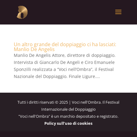
Un altro grande del doppiaggio ci ha lasciati:
Manlio De Angelis
Manlio De Angelis Attore, direttore di doppiaggio.
Intervista di Giancarlo De Angeli e Ciro Emanuele
Sponzilli realizzata a “Voci nell’Ombra”, il Festival
Nazionale del Doppiaggio. Finale Ligure....
Tutti i diritti riservati © 2025 | Voci nell'Ombra. Il Festival
Internazionale del Doppiaggio
"Voci nell'Ombra" è un marchio depositato e registrato.
Policy sull’uso di cookies