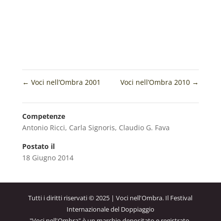
←
Voci nell’Ombra 2001
Voci nell’Ombra 2010
→
Competenze
Antonio Ricci
,
Carla Signoris
,
Claudio G. Fava
Postato il
18 Giugno 2014
Tutti i diritti riservati © 2025 | Voci nell'Ombra. Il Festival
Internazionale del Doppiaggio
"Voci nell'Ombra" è un marchio depositato e registrato.