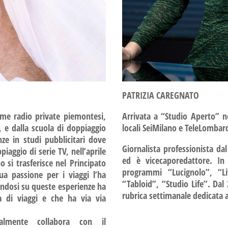
PATRIZIA CAREGNATO
Arrivata a “Studio Aperto” n
rime radio private piemontesi,
locali SeiMilano e TeleLombar
, e dalla scuola di doppiaggio
ze in studi pubblicitari dove
Giornalista professionista da
piaggio di serie TV, nell’aprile
ed è vicecaporedattore. In 
 si trasferisce nel Principato
programmi “Lucignolo”, “Li
a passione per i viaggi l’ha
“Tabloid”, “Studio Life”. Dal
sandosi su queste esperienze ha
rubrica settimanale dedicata a
a di viaggi e che ha via via
ualmente collabora con il