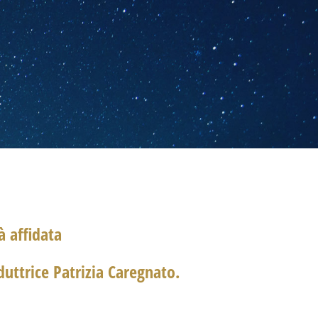
à affidata
nduttrice
Patrizia Caregnato
.