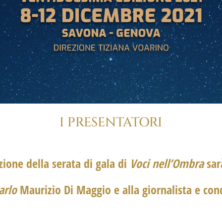
I PRESENTATORI
ione della serata di gala di
Voci nell’Ombra
sar
arlo
Maurizio Di Maggio
e alla giornalista e co