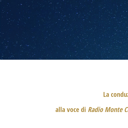
La conduz
alla voce di
Radio Monte C