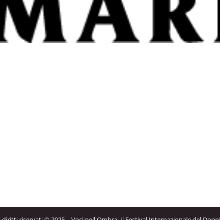
 i diritti riservati © 2025 | Voci nell'Ombra. Il Festival Internazionale del Dopp