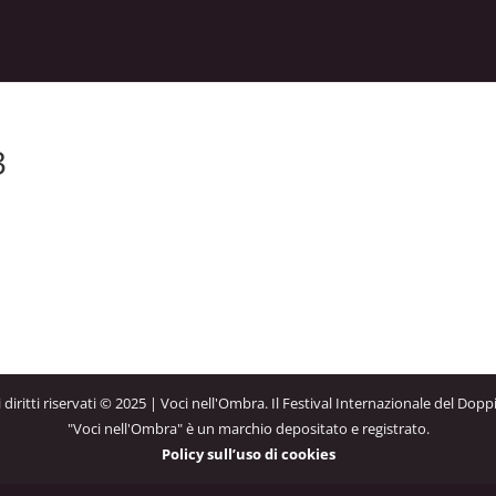
3
 i diritti riservati © 2025 | Voci nell'Ombra. Il Festival Internazionale del Dopp
"Voci nell'Ombra" è un marchio depositato e registrato.
Policy sull’uso di cookies